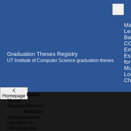
Ma
Le
Ba
C
Em
Graduation Theses Registry
Es
UT Institute of Computer Science graduation theses
for
Mu
Lo
Ch
Name
Homepage
Murad
Magomedkerimov
Abstract
Multimodaalses
logistikas on
päevakajaline