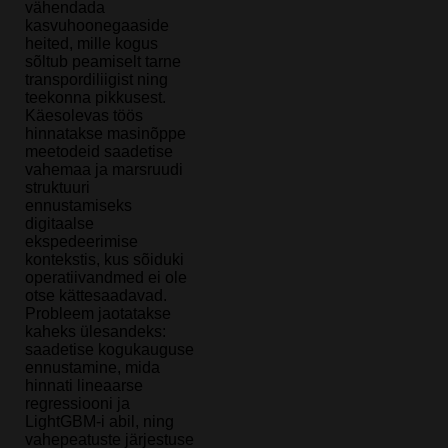
vähendada
kasvuhoonegaaside
heited, mille kogus
sõltub peamiselt tarne
transpordiliigist ning
teekonna pikkusest.
Käesolevas töös
hinnatakse masinõppe
meetodeid saadetise
vahemaa ja marsruudi
struktuuri
ennustamiseks
digitaalse
ekspedeerimise
kontekstis, kus sõiduki
operatiivandmed ei ole
otse kättesaadavad.
Probleem jaotatakse
kaheks ülesandeks:
saadetise kogukauguse
ennustamine, mida
hinnati lineaarse
regressiooni ja
LightGBM-i abil, ning
vahepeatuste järjestuse