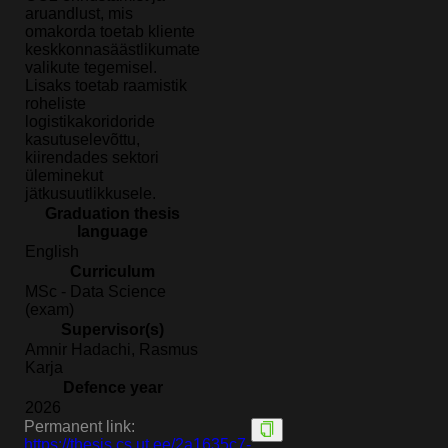
aruandlust, mis
omakorda toetab kliente
keskkonnasäästlikumate
valikute tegemisel.
Lisaks toetab raamistik
roheliste
logistikakoridoride
kasutuselevõttu,
kiirendades sektori
üleminekut
jätkusuutlikkusele.
Graduation thesis
language
English
Curriculum
MSc - Data Science
(exam)
Supervisor(s)
Amnir Hadachi, Rasmus
Karja
Defence year
2026
Permanent link:
https://thesis.cs.ut.ee/2a1635c7-