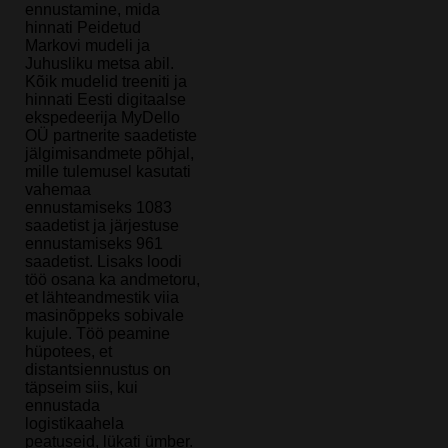
ennustamine, mida
hinnati Peidetud
Markovi mudeli ja
Juhusliku metsa abil.
Kõik mudelid treeniti ja
hinnati Eesti digitaalse
ekspedeerija MyDello
OÜ partnerite saadetiste
jälgimisandmete põhjal,
mille tulemusel kasutati
vahemaa
ennustamiseks 1083
saadetist ja järjestuse
ennustamiseks 961
saadetist. Lisaks loodi
töö osana ka andmetoru,
et lähteandmestik viia
masinõppeks sobivale
kujule. Töö peamine
hüpotees, et
distantsiennustus on
täpseim siis, kui
ennustada
logistikaahela
peatuseid, lükati ümber.