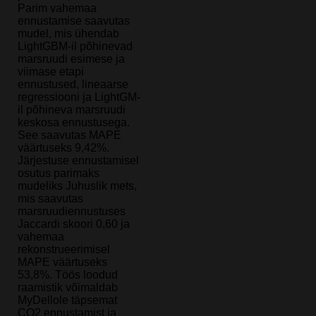
Parim vahemaa
ennustamise saavutas
mudel, mis ühendab
LightGBM-il põhinevad
marsruudi esimese ja
viimase etapi
ennustused, lineaarse
regressiooni ja LightGM-
il põhineva marsruudi
keskosa ennustusega.
See saavutas MAPE
väärtuseks 9,42%.
Järjestuse ennustamisel
osutus parimaks
mudeliks Juhuslik mets,
mis saavutas
marsruudiennustuses
Jaccardi skoori 0,60 ja
vahemaa
rekonstrueerimisel
MAPE väärtuseks
53,8%. Töös loodud
raamistik võimaldab
MyDellole täpsemat
CO2 ennustamist ja