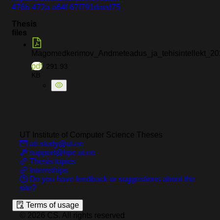
476b-472a-a64f-67f791daed75
Thesis
files
Magomedkerimov_Andmeteadus_ja_tehisintellekt_20
pdf
291.93
KB
UT Institute of Computer Science
Theses
ati.study@ut.ee
support@hpc.ut.ee
Thesis topics
Internships
Do you have feedback or suggestions about the
site?
Terms of usage
©
2026
CS
.
All rights reserved