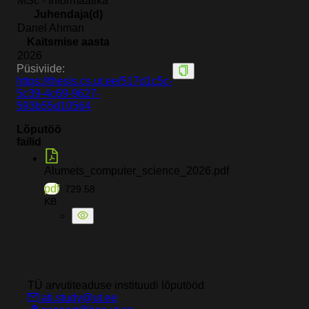
MSc - Informaatika
Juhendaja(d)
Danel Ahman
Kaitsmise aasta
2026
Püsiviide:
https://thesis.cs.ut.ee/517d1c5c-
5c39-4c69-9627-
593b55d10564
Lõputöö
failid
Alumets_computer_science_2026.pdf
pdf
729.58
KB
TÜ arvutiteaduse instituudi
lõputööd
ati.study@ut.ee