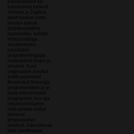
kasutusviisile ka
kasutamise hetkest.
Ahmani ja Žajdela
poolt loodud \lamt-
arvutus pakub
tüübiteoreetilist
raamistikku selliste
ressurssidega
arvutamiseks,
kasutades
ajagradeeringuga
modaalseid tüüpe ja
arvutusi. Kuid
originaalne arvutus
sobib peamiselt
fikseeritud töövooga
programmidele ja ei
toeta rekursiivseid
programme, kus iga
rekursioonisamm
võib omada nullist
erinevat
temporaalset
väärtust. Käesolevas
töös käsitletakse