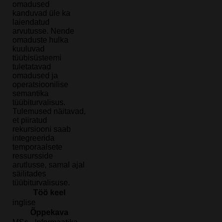
omadused
kanduvad üle ka
laiendatud
arvutusse. Nende
omaduste hulka
kuuluvad
tüübisüsteemi
tuletatavad
omadused ja
operatsioonilise
semantika
tüübiturvalisus.
Tulemused näitavad,
et piiratud
rekursiooni saab
integreerida
temporaalsete
ressursside
arutlusse, samal ajal
säilitades
tüübiturvalisuse.
Töö keel
inglise
Õppekava