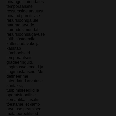
piirangut, laiendates
temporaalsete
ressursside arvutust
piiratud primitiivse
rekursiooniga üle
naturaalarvude.
Laiendus muudab
rekursioonisügavuse
tüübisüsteemile
kättesaadavaks ja
kasutab
sümboolseid
temporaalseid
gradeeringuid,
tingimusvalemeid ja
tingimuslauseid. Me
defineerime
laiendatud arvutuse
süntaksi,
tüüpimisreeglid ja
operatsioonilise
semantika. Lisaks
tõestame, et \lamt-
arvutuse peamised
metateoreetilised