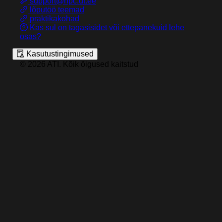
support@hpc.ut.ee
lõputöö teemad
praktikakohad
Kas sul on tagasisidet või ettepanekuid lehe
osas?
Kasutustingimused
©
2026
ATI
.
Kõik õigused kaitstud